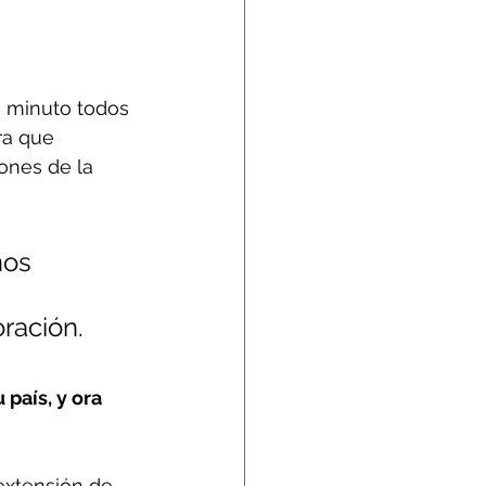
n minuto todos 
ra que 
ones de la 
nos 
ración.
país, y ora 
xtensión de 