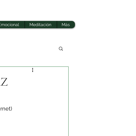
Emocional
Meditación
Más
AZ
rnet)