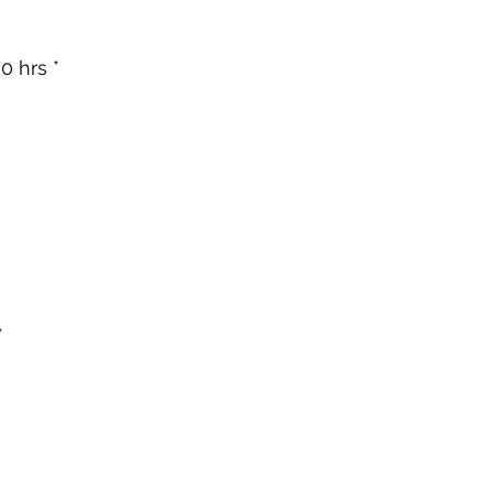
*
00 hrs *
*