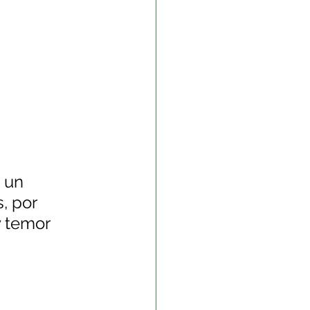
 un 
, por 
y temor 