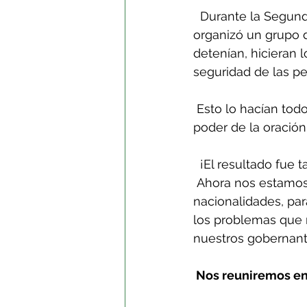
  Durante la Segunda Guerra Mundial, un asesor del Primer Ministro Winston Churchill 
organizó un grupo 
detenían, hicieran l
seguridad de las per
 Esto lo hacían todos los días y era como si la ciudad quedara suspendida, tal era el 
poder de la oración
  ¡El resultado fu
 Ahora nos estamos organizando nuevamente, un grupo de personas de diferentes 
nacionalidades, par
los problemas que 
nuestros gobernant
 Nos reuniremos en