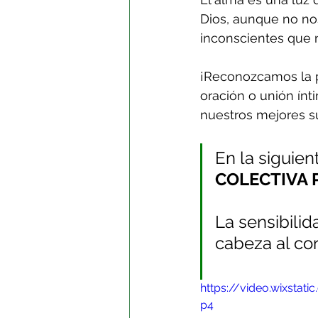
Dios, aunque no no
inconscientes que n
¡Reconozcamos la pr
oración o unión ínt
nuestros mejores 
En la siguie
COLECTIVA P
La sensibilid
cabeza al co
https://video.wixst
p4