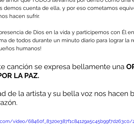
s demos cuenta de ella, y por eso cometamos equiv
os hacen sufrir.
esencia de Dios en la vida y participemos con Él en
ima de todos durante un minuto diario para lograr la r
sueños humanos!
nte canción se expresa bellamente una 
O
OR LA PAZ. 
ad de la artista y su bella voz nos hacen b
razón.
atic.com/video/68460f_8320e387f1c84129a5c45b99f7d263c0