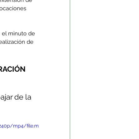
ocaciones 
 el minuto de 
ealización de 
RACIÓN 
ajar de la 
/240p/mp4/file.m